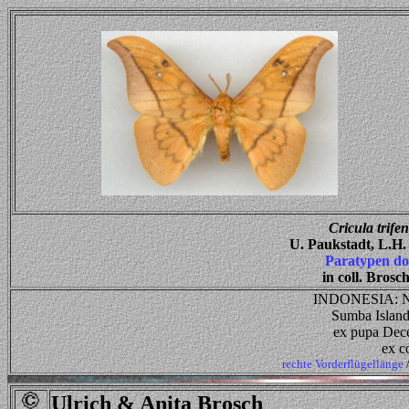
Cricula trife
U. Paukstadt, L.H.
Paratypen do
in coll. Bros
INDONESIA: Nu
Sumba Islan
ex pupa Dece
ex c
rechte Vorderflügellänge
Ulrich & Anita Brosch