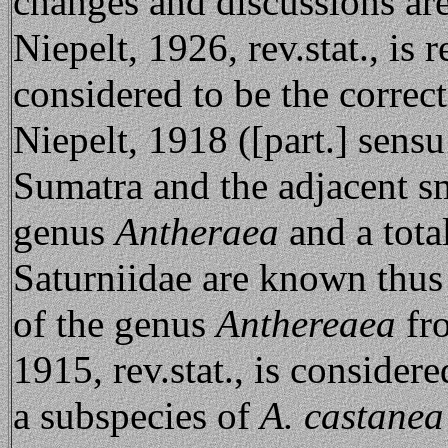
changes and discussions ar
Niepelt, 1926, rev.stat., i
considered to be the correc
Niepelt, 1918 ([part.] sens
Sumatra and the adjacent sm
genus
Antheraea
and a tota
Saturniidae are known thus 
of the genus
Anthereaea
fr
1915, rev.stat., is considere
a subspecies of
A. castanea