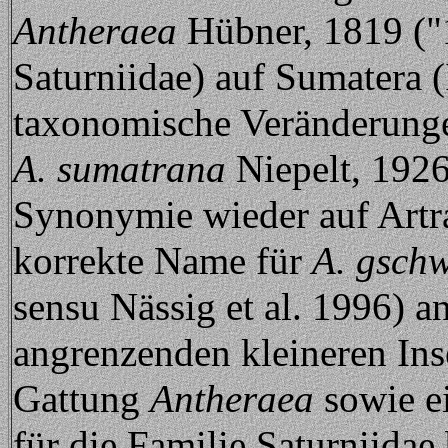
Antheraea
Hübner, 1819 ("
Saturniidae) auf Sumatera 
taxonomische Veränderung
A. sumatrana
Niepelt, 1926,
Synonymie wieder auf Artr
korrekte Name für
A. gsch
sensu Nässig et al. 1996) 
angrenzenden kleineren Inse
Gattung
Antheraea
sowie e
für die Familie Saturniidae